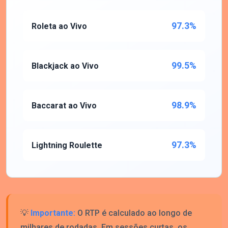
97.3%
Roleta ao Vivo
99.5%
Blackjack ao Vivo
98.9%
Baccarat ao Vivo
97.3%
Lightning Roulette
💡
Importante:
O RTP é calculado ao longo de
milhares de rodadas. Em sessões curtas, os