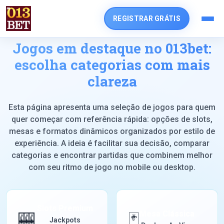
REGISTRAR GRÁTIS
Jogos em destaque no 013bet:
escolha categorias com mais
clareza
Esta página apresenta uma seleção de jogos para quem
quer começar com referência rápida: opções de slots,
mesas e formatos dinâmicos organizados por estilo de
experiência. A ideia é facilitar sua decisão, comparar
categorias e encontrar partidas que combinem melhor
com seu ritmo de jogo no mobile ou desktop.
Slots Premium
Mesa Clássica
🎰
🃏
Jackpots