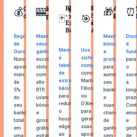
Blackjack
Roleta -
Gerenciamento
Estratégias
Aprove
💰
🎰
🎁
⏰
-
Sistemas
de Bankroll
para Slots
Bônus
🃏
🎯
Estratégia
de
Básica
Aposta
Regra
Maximize
Maximize
Disci
de
seus
bônus
é
Memorize
Use
Ouro:
ganhos
e
fund
a
sistemas
Nunca
escolhendo
promoções
para
tabela
comprovados
aposte
slots
para
o
de
como
mais
com
aumentar
suc
estratégia
Martingale,
de
alto
seu
a
básica
Fibonacci
5%
RTP,
bankroll
long
para
ou
do
usando
e
praz
reduzir
D'Alembert
seu
bônus
suas
Cont
o
para
bankroll
e
chances
emoc
house
gerenciar
total
giros
de
e
edge
suas
em
grátis
ganhar
gest
ao
apostas,
uma
estrategicamente,
sem
de