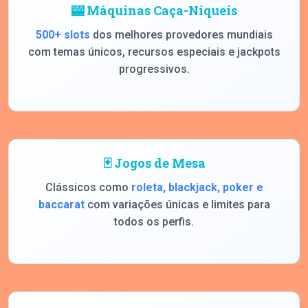
🎰 Máquinas Caça-Níqueis
500+ slots
dos melhores provedores mundiais
com temas únicos, recursos especiais e jackpots
progressivos.
🃏 Jogos de Mesa
Clássicos como
roleta, blackjack, poker e
baccarat
com variações únicas e limites para
todos os perfis.