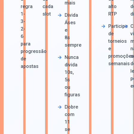
mais
regra
cada
alto
d
1-
slot
RTP
d
Divida
3-
Áses
Participe
C
2-
e
de
v
6
8s
torneios
m
para
sempre
e
n
progressão
promoçõe
s
Nunca
de
semanais
d
divida
apostas
l
10s,
p
5s
e
ou
figuras
Dobre
com
11
se