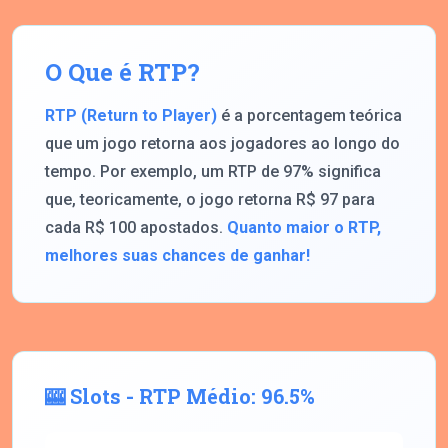
O Que é RTP?
RTP (Return to Player)
é a porcentagem teórica
que um jogo retorna aos jogadores ao longo do
tempo. Por exemplo, um RTP de 97% significa
que, teoricamente, o jogo retorna R$ 97 para
cada R$ 100 apostados.
Quanto maior o RTP,
melhores suas chances de ganhar!
🎰 Slots - RTP Médio: 96.5%