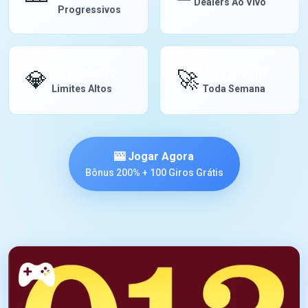
Dealers Ao Vivo
Progressivos
VIP Exclusivo
Novos Jogos
💎
🚀
Limites Altos
Toda Semana
🎰 Jogar Agora
Bônus 200% + 100 Giros Grátis