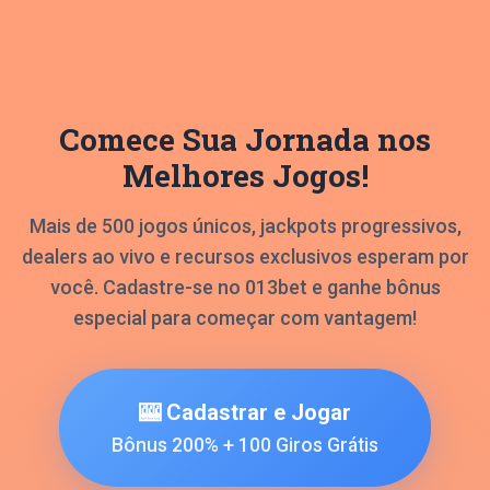
Comece Sua Jornada nos
Melhores Jogos!
Mais de 500 jogos únicos, jackpots progressivos,
dealers ao vivo e recursos exclusivos esperam por
você. Cadastre-se no 013bet e ganhe bônus
especial para começar com vantagem!
🎰 Cadastrar e Jogar
Bônus 200% + 100 Giros Grátis